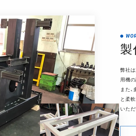
WO
製
弊社は
用機の
また、
と柔軟
いただ