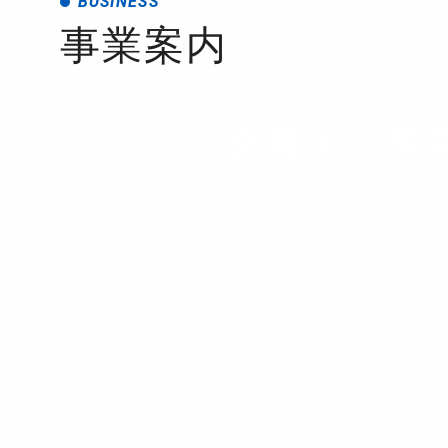
BUSINESS
事業案内
METAL-WORKING
金属加工事
高度な加工技術と豊富な加工設
精度の高い金属部品を安定的に
提
詳しく見る