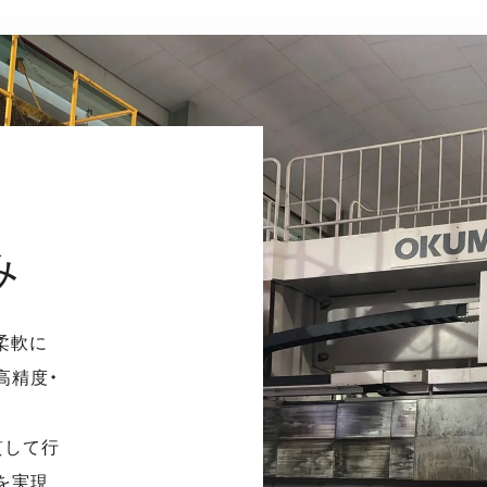
み
柔軟に
高精度・
貫して行
を実現