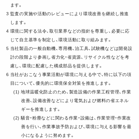
ます。
3
監査の実施や活動のレビューにより環境改善を継続し推進
します。
4
環境に関する法令、取引業界などの指針を尊重し、必要に応
じて自主基準を制定し、環境活動に取り組みます。
5
当社製品の一般自動機、専用機、治工具、試験機などは開発設
計の段階より参画し省力化・省資源、リサイクル性などを考
慮し、環境に配慮した構成部品を提供します。
6
当社がおこなう事業活動が環境に与える中で、特に以下の項
目について、優先的に環境保全対策を推進します。
(1)
地球温暖化防止のため、製造設備の作業工程管理、作業
改善、設備改善などにより電気および燃料の省エネル
ギーを推進します。
(2)
騒音・粉塵などに関わる作業・設備は、作業管理・作業改
善を行い、作業事故予防および、環境に与える影響を最
小になるように努めます。